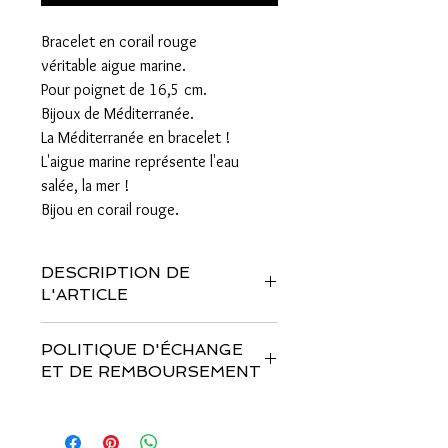
Bracelet en corail rouge
véritable aigue marine.
Pour poignet de 16,5 cm.
Bijoux de Méditerranée.
La Méditerranée en bracelet !
L'aigue marine représente l'eau
salée, la mer !
Bijou en corail rouge.
DESCRIPTION DE
L'ARTICLE
Bracelet en corail rouge véritable, aigue
POLITIQUE D'ÉCHANGE
marine monté sur fil mémoire en acier
ET DE REMBOURSEMENT
inoxydable avec fermoir.
Pour mesurer votre tour de
Vous disposez d'un délai de 14 jours
poignet correctement, nous vous
pour changer d'avis sur votre achat,
conseillons d'utiliser un mètre ruban ou