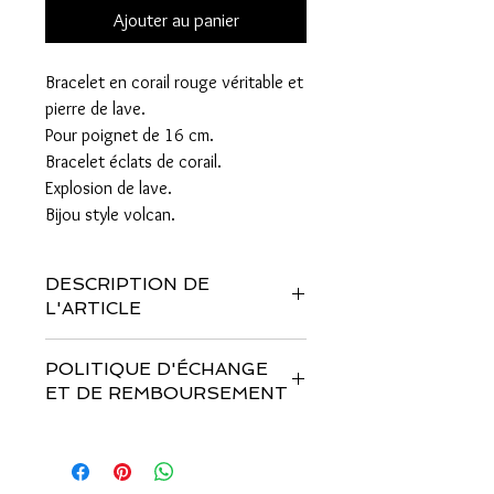
Ajouter au panier
Bracelet en corail rouge véritable et
pierre de lave.
Pour poignet de 16 cm.
Bracelet éclats de corail.
Explosion de lave.
Bijou style volcan.
DESCRIPTION DE
L'ARTICLE
Bracelet en corail rouge véritable et
POLITIQUE D'ÉCHANGE
pierre de lave monté sur fil mémoire en
ET DE REMBOURSEMENT
acier inoxydable avec fermoir.
Pour mesurer votre tour de
Vous disposez d'un délai de 14 jours
poignet correctement nous vous
pour changer d'avis sur votre achat,
conseillons d'utiliser un mètre ruban ou
pour cela vous devez nous faire
une cordelette et la mesurer ensuite.