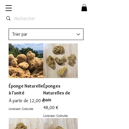
Éponge Naturelle
Éponges
à l'unité
Naturelles de
bain
Prix promotionnel
À partir de
12,00 €
Prix
48,00 €
Livraison Gratuite
Livraison Gratuite