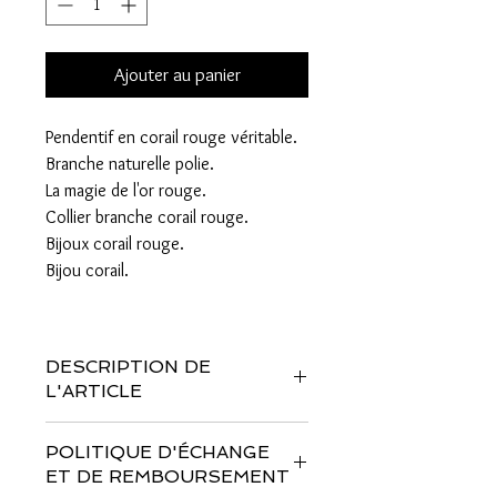
Ajouter au panier
Pendentif en corail rouge véritable.
Branche naturelle polie.
La magie de l'or rouge.
Collier branche corail rouge.
Bijoux corail rouge.
Bijou corail.
DESCRIPTION DE
L'ARTICLE
Pendentif Branche Corail Rouge
POLITIQUE D'ÉCHANGE
Véritable
ET DE REMBOURSEMENT
Dimensions Longueur x largeur : 6cm x