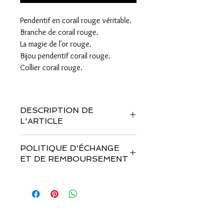
Pendentif en corail rouge véritable.
Branche de corail rouge.
La magie de l'or rouge.
Bijou pendentif corail rouge.
Collier corail rouge.
DESCRIPTION DE
L'ARTICLE
Pendentif avec branche de Corail Rouge
POLITIQUE D'ÉCHANGE
Véritable.
ET DE REMBOURSEMENT
Dimensions Longueur x largeur : 5,5cm x
4,5cm.
Vous disposez d'un délai de 14 jours
Diamètre chaine noire: 2 mn.
pour changer d'avis sur votre achat,
Fermoir et corail en inox noir.
pour cela vous devez nous faire
La chaîne en inox mesure 49 cm fermoir
parvenir votre volonté par email, nous
compris.
vous fournirons l'adresse pour le retour