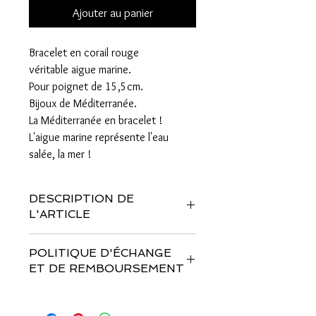
Ajouter au panier
Bracelet en corail rouge
véritable aigue marine.
Pour poignet de 15,5cm.
Bijoux de Méditerranée.
La Méditerranée en bracelet !
L'aigue marine représente l'eau
salée, la mer !
DESCRIPTION DE
L'ARTICLE
Bracelet en corail rouge véritable, aigue
POLITIQUE D'ÉCHANGE
marine monté sur fil mémoire en acier
ET DE REMBOURSEMENT
inoxydable avec fermoir.
Pour mesurer votre tour de
Vous disposez d'un délai de 14 jours
poignet correctement, nous vous
pour changer d'avis sur votre achat,
conseillons d'utiliser un mètre ruban ou