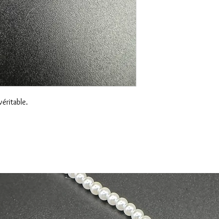
Livraison gratuite et s
pour le retour de l'artic
Corse.
Suite à la réception de
Le délai d'expédition 
nous procèderons à un
remboursement sous 15
véritable.