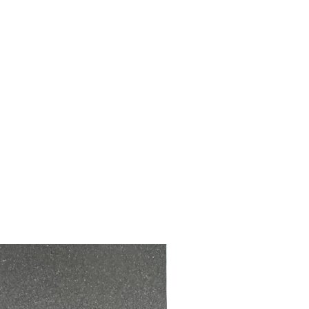
écurisée en France métropolitaine et
le à vos frais.
 l'article et de sa bonne conformité,
est de 3 à 4 jours ouvrables maximum.
 avoir pour un échange ou bien au
 jours par chèque et voie postale.